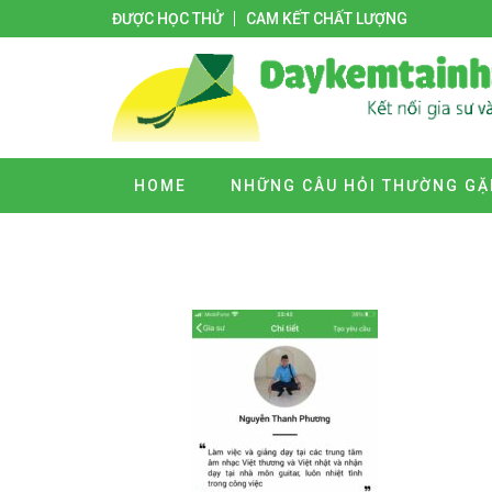
ĐƯỢC HỌC THỬ
CAM KẾT CHẤT LƯỢNG
HOME
NHỮNG CÂU HỎI THƯỜNG GẶ