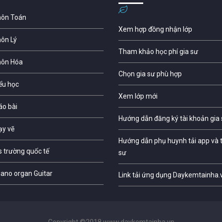
môn Toán
Xem hợp đồng nhận lớp
môn Lý
Tham khảo học phí gia sư
môn Hóa
Chọn gia sư phù hợp
iểu học
Xem lớp mới
áo bài
Hướng dẫn đăng ký tài khoản gia
ạy vẽ
Hướng dẫn phụ huynh tải app và t
s trường quốc tế
sư
iano organ Guitar
Link tải ứng dụng Daykemtainha.
Copyright ©2018 www.daykemtainha.vn