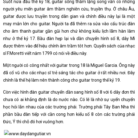
Suốt nửa đầu thế kỷ 18, guitar sống thầm lặng song vẫn có những
người yêu mến guitar âm thầm nghiên cứu, truyền thụ. Ở châu Âu,
guitar được lưu truyền trong dân gian và chính điều này lại là một
may mắn lớn cho guitar. Người ta đã thêm ra sửa vào cấu trúc đàn
cho âm thanh guitar gần gũi hơn chứ không kiểu lịch lãm hàn lâm
như ở thế kỷ 17. Bầu đàn hẹp lại và dần chuyển hình số 8, dây Mì
được thêm vào để hiệu chỉnh âm trầm tôt hơn. Quyển sách của nhạc
sĩ F.Moretti viết năm 1799 có nói về điều này.
Một người có công nhất với guitar trong 18 là Miguel Garcia. Ông này
đã cổ vũ cho các nhạc sĩ trẻ sáng tác cho guitar ở rất nhiều nơi. Đây
chính là thế hệ làm nên thành công cho guitar trong thế kỷ 19.
Còn việc hình đàn guitar chuyển dần sang hình số 8 với 6 dây đơn thì
chưa có ai khẳng định là do nước nào. Có lẽ là nhờ sự uyển chuyển
học hỏi lẫn nhau của các trường phái. Trường phái Tây Ban Nha thì
phần bầu đàn tiếp với cần cong hơn kiểu số 8 còn các trường phái
Đức, Ý thì chỗ đó hơi vuông hơn.