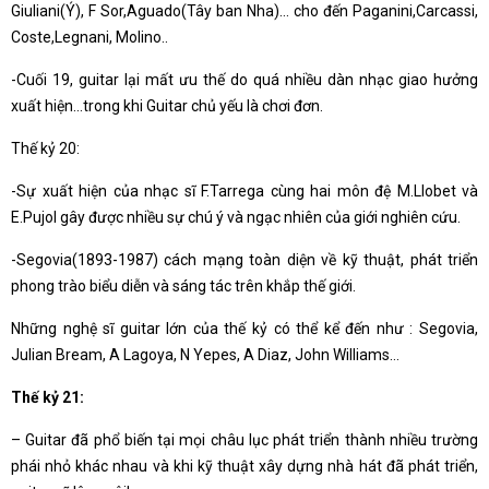
Giuliani(Ý), F Sor,Aguado(Tây ban Nha)… cho đến Paganini,Carcassi,
Coste,Legnani, Molino..
-Cuối 19, guitar lại mất ưu thế do quá nhiều dàn nhạc giao hưởng
xuất hiện…trong khi Guitar chủ yếu là chơi đơn.
Thế kỷ 20:
-Sự xuất hiện của nhạc sĩ F.Tarrega cùng hai môn đệ M.Llobet và
E.Pujol gây được nhiều sự chú ý và ngạc nhiên của giới nghiên cứu.
-Segovia(1893-1987) cách mạng toàn diện về kỹ thuật, phát triển
phong trào biểu diễn và sáng tác trên khắp thế giới.
Những nghệ sĩ guitar lớn của thế kỷ có thể kể đến như : Segovia,
Julian Bream, A Lagoya, N Yepes, A Diaz, John Williams…
Thế kỷ 21:
– Guitar đã phổ biến tại mọi châu lục phát triển thành nhiều trường
phái nhỏ khác nhau và khi kỹ thuật xây dựng nhà hát đã phát triển,