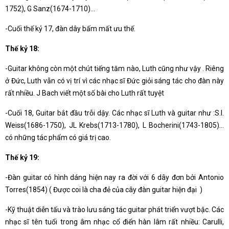
1752), G Sanz(1674-1710)…
-Cuối thế kỷ 17, đàn dây bấm mất ưu thế.
Thế kỷ 18:
-Guitar không còn một chút tiếng tăm nào, Luth cũng như vậy . Riêng
ở Đức, Luth vẫn có vị trí vì các nhạc sĩ Đức giỏi sáng tác cho đàn này
rất nhiều. J Bach viết một số bài cho Luth rất tuyệt
-Cuối 18, Guitar bắt đầu trỗi dậy. Các nhạc sĩ Luth và guitar như :S.l.
Weiss(1686-1750), JL Krebs(1713-1780), L Bocherini(1743-1805)…
có những tác phẩm có giá trị cao.
Thế kỷ 19:
-Đàn guitar có hình dáng hiện nay ra đời với 6 dây đơn bởi Antonio
Torres(1854) ( Được coi là cha đẻ của cây đàn guitar hiện đại )
-Kỹ thuật diễn tấu và trào lưu sáng tác guitar phát triển vượt bậc. Các
nhạc sĩ tên tuổi trong âm nhạc cổ điển hàn lâm rất nhiều: Carulli,