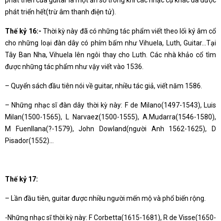
phát triển của guitar là một ẩn số trong khi các nhạc cụ khác đã được
phát triển hết(trừ âm thanh điện tử).
Thế kỷ 16:-
Thời kỳ này đã có những tác phẩm viết theo lối ký âm cổ
cho những loại đàn dây có phím bấm như Vihuela, Luth, Guitar…Tại
Tây Ban Nha, Vihuela lên ngôi thay cho Luth. Các nhà khảo cổ tìm
được những tác phẩm như vậy viết vào 1536.
– Quyển sách đầu tiên nói về guitar, nhiều tác giả, viết năm 1586.
– Những nhạc sĩ đàn dây thời kỳ này: F de Milano(1497-1543), Luis
Milan(1500-1565), L Narvaez(1500-1555), A.Mudarra(1546-1580),
M Fuenllana(?-1579), John Dowland(người Anh 1562-1625), D
Pisador(1552)…
Thế kỷ 17:
– Lần đầu tiên, guitar được nhiều người mến mộ và phổ biến rộng.
-Những nhạc sĩ thời kỳ này: F Corbetta(1615-1681), R de Visse(1650-