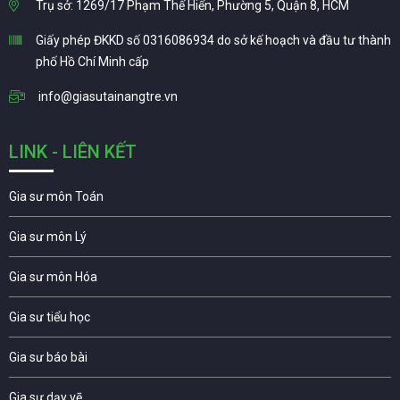
Trụ sở: 1269/17 Phạm Thế Hiển, Phường 5, Quận 8, HCM
Giấy phép ĐKKD số 0316086934 do sở kế hoạch và đầu tư thành
phố Hồ Chí Minh cấp
info@giasutainangtre.vn
LINK - LIÊN KẾT
Gia sư môn Toán
Gia sư môn Lý
Gia sư môn Hóa
Gia sư tiểu học
Gia sư báo bài
Gia sư dạy vẽ