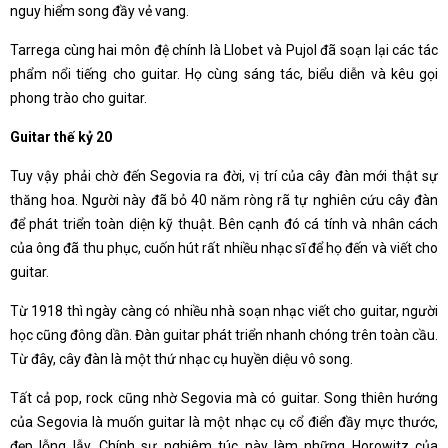
nguy hiểm song đầy vẻ vang.
Tarrega cùng hai môn đệ chính là Llobet và Pujol đã soạn lại các tác
phẩm nổi tiếng cho guitar. Họ cùng sáng tác, biểu diễn và kêu gọi
phong trào cho guitar.
Guitar thế kỷ 20
Tuy vậy phải chờ đến Segovia ra đời, vị trí của cây đàn mới thật sự
thăng hoa. Người này đã bỏ 40 năm ròng rã tự nghiên cứu cây đàn
để phát triển toàn diện kỹ thuật. Bên cạnh đó cá tính và nhân cách
của ông đã thu phục, cuốn hút rất nhiều nhạc sĩ để họ đến và viết cho
guitar.
Từ 1918 thì ngày càng có nhiều nhà soạn nhạc viết cho guitar, người
học cũng đông dần. Đàn guitar phát triển nhanh chóng trên toàn cầu.
Từ đây, cây đàn là một thứ nhạc cụ huyền diệu vô song.
Tất cả pop, rock cũng nhờ Segovia mà có guitar. Song thiên hướng
của Segovia là muốn guitar là một nhạc cụ cổ điển đầy mực thước,
đẹp lỗng lẫy. Chính sự nghiêm túc này làm những Horowitz của