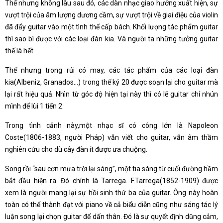
Thế nhưng không lâu sau đó, các dàn nhạc giao hưởng xuất hiện, sự
vượt trội của âm lượng dương cầm, sự vượt trội về giai điệu của violin
đã đẩy guitar vào một tình thế cấp bách. Khối lượng tác phẩm guitar
thì sao bì được với các loại đàn kia. Và người ta những tưởng guitar
thế là hết.
Thế nhưng trong rủi có may, các tác phẩm của các loại đàn
kia(Albeniz, Granados…) trong thế kỷ 20 được soạn lại cho guitar mà
lại rất hiệu quả. Nhìn từ góc độ hiện tại này thì có lẽ guitar chỉ nhún
mình để lùi 1 tiến 2.
Trong tình cảnh này,một nhạc sĩ có công lớn là Napoleon
Coste(1806-1883, người Pháp) vẫn viết cho guitar, vẫn âm thầm
nghiên cứu cho dù cây đàn ít được ưa chuộng.
Song rồi “sau cơn mưa trời lại sáng”, một tia sáng từ cuối đường hầm
bắt đầu hiện ra. Đó chính là Tarrega. F.Tarrega(1852-1909) được
xem là người mang lại sự hồi sinh thứ ba của guitar. Ông này hoàn
toàn có thể thành đạt với piano về cả biểu diễn cũng như sáng tác lý
luận song lại chọn guitar để dấn thân. Đó là sự quyết định dũng cảm,