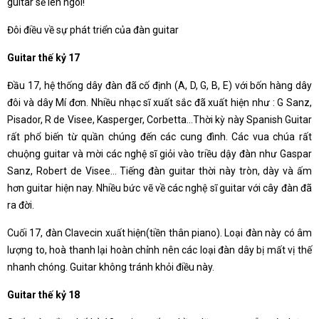
guitar sẽ lên ngôi!
Đôi điều về sự phát triển của đàn guitar
Guitar thế kỷ 17
Đầu 17, hệ thống dây đàn đã cố định (A, D, G, B, E) với bốn hàng dây
đôi và dây Mí đơn. Nhiều nhạc sĩ xuất sắc đã xuất hiện như : G Sanz,
Pisador, R de Visee, Kasperger, Corbetta…Thời kỳ này Spanish Guitar
rất phổ biến từ quần chúng đến các cung đình. Các vua chúa rất
chuộng guitar và mời các nghệ sĩ giỏi vào triều dậy đàn như Gaspar
Sanz, Robert de Visee… Tiếng đàn guitar thời này tròn, dày và ấm
hơn guitar hiện nay. Nhiều bức vẽ về các nghệ sĩ guitar với cây đàn đã
ra đời.
Cuối 17, đàn Clavecin xuất hiện(tiền thân piano). Loại đàn này có âm
lượng to, hoà thanh lại hoàn chỉnh nên các loại đàn dây bị mất vị thế
nhanh chóng. Guitar không tránh khỏi điều này.
Guitar thế kỷ 18