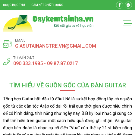
ĐƯỢC HỌC THỬ
CAM KẾT CHẤT LƯỢNG
EMAIL
GIASUTAINANGTRE.VN@GMAIL.COM
TƯ VẤN 24/7
090.333.1985 - 09.87.87.0217
TÌM HIỂU VỀ GUỒN GỐC CỦA ĐÀN GUITAR
Tổng hợp Guitar bắt đầu từ đâu? Nó là sự kết hợp đông tây, có nguồn
gốc từ các dân tộc Arập cổ đại rồi trải qua thời gian được hiệu chỉnh
để có hình dáng, tính năng như ngày nay. Bất kỳ loại nhạc gì cũng có
thể thể hiện trên guitar một cách hiệu quả đáng ghi nhận. Và guitar
được tiên đoán là nhạc cụ cổ điển “Vua” của thế kỷ 21 vì tiềm năng