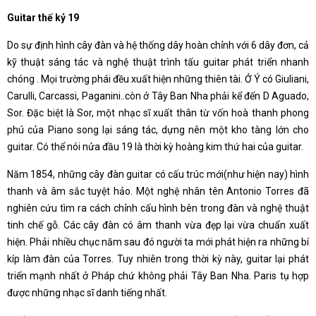
Guitar thế kỷ 19
Do sự định hình cây đàn và hệ thống dây hoàn chỉnh với 6 dây đơn, cả
kỹ thuật sáng tác và nghệ thuật trình tấu guitar phát triển nhanh
chóng . Mọi trường phái đều xuất hiện những thiên tài. Ở Ý có Giuliani,
Carulli, Carcassi, Paganini..còn ở Tây Ban Nha phải kể đến D Aguado,
Sor. Đặc biệt là Sor, một nhạc sĩ xuất thân từ vốn hoà thanh phong
phú của Piano song lại sáng tác, dựng nên một kho tàng lớn cho
guitar. Có thể nói nửa đầu 19 là thời kỳ hoàng kim thứ hai của guitar.
Năm 1854, những cây đàn guitar có cấu trúc mới(như hiện nay) hình
thanh và âm sắc tuyệt hảo. Một nghệ nhân tên Antonio Torres đã
nghiên cứu tìm ra cách chỉnh cấu hình bên trong đàn và nghệ thuật
tinh chế gỗ. Các cây đàn có âm thanh vừa đẹp lại vừa chuẩn xuất
hiện. Phải nhiều chục năm sau đó người ta mới phát hiện ra những bí
kíp làm đàn của Torres. Tuy nhiên trong thời kỳ này, guitar lại phát
triển mạnh nhất ở Pháp chứ không phải Tây Ban Nha. Paris tụ hợp
được những nhạc sĩ danh tiếng nhất.