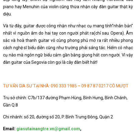
piano hay Menuhin của violin cũng thừa nhận cây đàn guitar thật kỳ
diệu.
Và từ đây, guitar được công nhận như nhạc cụ mang tính”nhân bản”
nhất vì nguồn âm do hai tay con người phát ra(chỉ sau Opera). Âm
sắc và hoà thanh guitar vô cùng phong phú mở ra rất nhiều phong
cách nghệ sĩ biểu diễn cũng như trường phái sáng tác. Hiếm có nhạc
cụ nào mà ngôn ngữ biểu cảm gần bằng giọng hát con người. Vì vậy
đàn guitar của Segovia còn gọi là cây đàn biết hát!
TƯ VẤN GIA SƯ TẠI NHÀ: 090 333 1985 – 09 87 87 0217 CÔ MƯỢT
Tru sở chính: C7b/137 đường Phạm Hùng, Bình Hưng, Bình Chánh,
Gần Q.8
Chi nhánh: số 20, đường số 20, P. Bình Trưng Đông, Quận 2
Email:
giasutainangtre.vn@gmail.com
,