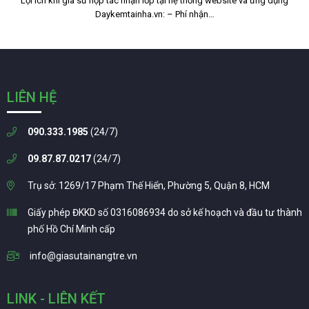
Lợi ích khi gia sư hợp tác nhận lớp tại hệ thống website và ứng dụng
Daykemtainha.vn: – Phí nhận…
LIÊN HỆ
090.333.1985
(24/7)
09.87.87.0217
(24/7)
Trụ sở: 1269/17 Phạm Thế Hiển, Phường 5, Quận 8, HCM
Giấy phép ĐKKD số 0316086934 do sở kế hoạch và đầu tư thành
phố Hồ Chí Minh cấp
info@giasutainangtre.vn
LINK - LIÊN KẾT