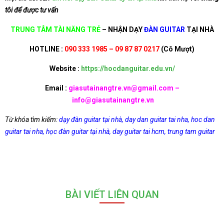
tôi để được tư vấn
TRUNG TÂM TÀI NĂNG TRẺ
– NHẬN DẠY
ĐÀN GUITAR
TẠI NHÀ
HOTLINE :
090 333 1985 – 09 87 87 0217
(Cô Mượt)
Website :
https://hocdanguitar.edu.vn/
Email :
giasutainangtre.vn@gmail.com –
info@giasutainangtre.vn
Từ khóa tìm kiếm:
dạy đàn guitar tại nhà
,
day dan guitar tai nha
,
hoc dan
guitar tai nha
,
học đàn guitar tại nhà
,
day guitar tai hcm
,
trung tam guitar
BÀI VIẾT LIÊN QUAN