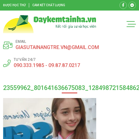
ĐƯỢC HỌC THỬ
CAM KẾT CHẤT LƯỢNG
EMAIL
GIASUTAINANGTRE.VN@GMAIL.COM
TƯ VẤN 24/7
090.333.1985 - 09.87.87.0217
23559962_801641636675083_12849872158486