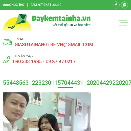
ĐƯỢC HỌC THỬ
CAM KẾT CHẤT LƯỢNG
EMAIL
GIASUTAINANGTRE.VN@GMAIL.COM
TƯ VẤN 24/7
090.333.1985 - 09.87.87.0217
55448563_2232301157044431_2020442922020