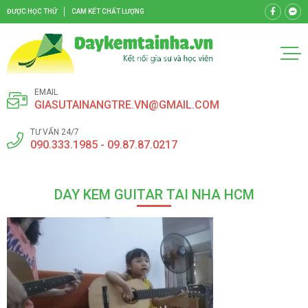
ĐƯỢC HỌC THỬ
CAM KẾT CHẤT LƯỢNG
EMAIL
GIASUTAINANGTRE.VN@GMAIL.COM
TƯ VẤN 24/7
090.333.1985 - 09.87.87.0217
DAY KEM GUITAR TAI NHA HCM