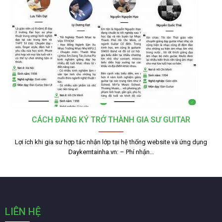
CÁCH ĐĂNG KÝ TRỞ THÀNH GIA SƯ GUITAR
Lợi ích khi gia sư hợp tác nhận lớp tại hệ thống website và ứng dụng
Daykemtainha.vn: – Phí nhận…
LIÊN HỆ