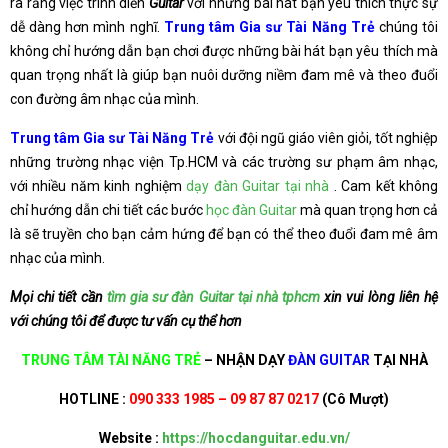
ra rằng việc trình diễn
Guitar
với những bài hát bạn yêu thích thực sự
dễ dàng hơn mình nghĩ.
Trung tâm Gia sư Tài Năng Trẻ
chúng tôi
không chỉ hướng dẫn bạn chơi được những bài hát bạn yêu thích mà
quan trọng nhất là giúp bạn nuôi dưỡng niềm đam mê và theo đuổi
con đường âm nhạc của mình.
Trung tâm Gia sư Tài Năng Trẻ
với đội ngũ giáo viên giỏi, tốt nghiệp
những trường nhạc viện Tp.HCM và các trường sư phạm âm nhạc,
với nhiều năm kinh nghiệm
dạy đàn Guitar tại nhà
. Cam kết không
chỉ hướng dẫn chi tiết các bước
học đàn Guitar
mà quan trọng hơn cả
là sẽ truyền cho bạn cảm hứng để bạn có thể theo đuổi đam mê âm
nhạc của mình.
Mọi chi tiết cần
tìm gia sư đàn Guitar tại nhà tphcm
xin vui lòng liên hệ
với chúng tôi để được tư vấn cụ thể hơn
TRUNG TÂM TÀI NĂNG TRẺ
– NHẬN DẠY
ĐÀN GUITAR
TẠI NHÀ
HOTLINE :
090 333 1985 – 09 87 87 0217
(Cô Mượt)
Website :
https://hocdanguitar.edu.vn/