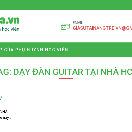
EMAIL
GIASUTAINANGTRE.VN@G
P CỦA PHỤ HUYNH HỌC VIÊN
AG: DẠY ĐÀN GUITAR TẠI NHÀ H
M
 NHÀ
hè này…