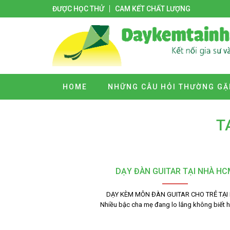
ĐƯỢC HỌC THỬ
CAM KẾT CHẤT LƯỢNG
HOME
NHỮNG CÂU HỎI THƯỜNG GẶ
T
DẠY ĐÀN GUITAR TẠI NHÀ HC
DẠY KÈM MÔN ĐÀN GUITAR CHO TRẺ TẠI
Nhiều bậc cha mẹ đang lo lắng không biết 