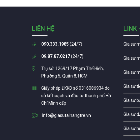
LIÊN HỆ
LINK 
090.333.1985
(24/7)
Gia sư 
09.87.87.0217
(24/7)
Gia sư 
Trụ sở: 1269/17 Phạm Thế Hiển,
Gia sư 
Phường 5, Quận 8, HCM
Gia sư t
Giấy phép ĐKKD số 0316086934 do
sở kế hoạch và đầu tư thành phố Hồ
Gia sư b
Chí Minh cấp
Gia sư d
info@giasutainangtre.vn
Gia sư h