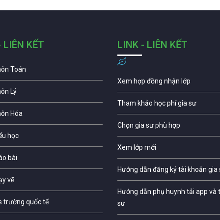
- LIÊN KẾT
LINK - LIÊN KẾT
môn Toán
Xem hợp đồng nhận lớp
môn Lý
Tham khảo học phí gia sư
môn Hóa
Chọn gia sư phù hợp
iểu học
Xem lớp mới
áo bài
Hướng dẫn đăng ký tài khoản gia
ạy vẽ
Hướng dẫn phụ huynh tải app và t
s trường quốc tế
sư