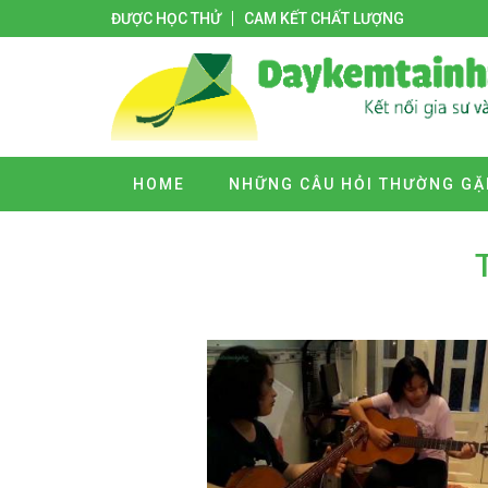
ĐƯỢC HỌC THỬ
CAM KẾT CHẤT LƯỢNG
HOME
NHỮNG CÂU HỎI THƯỜNG GẶ