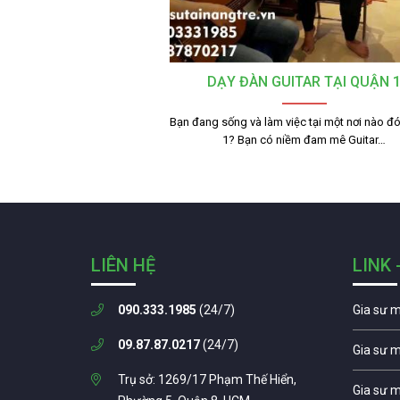
DẠY ĐÀN GUITAR TẠI QUẬN 
Bạn đang sống và làm việc tại một nơi nào đ
1? Bạn có niềm đam mê Guitar…
LIÊN HỆ
LINK 
090.333.1985
(24/7)
Gia sư 
09.87.87.0217
(24/7)
Gia sư 
Trụ sở: 1269/17 Phạm Thế Hiển,
Gia sư 